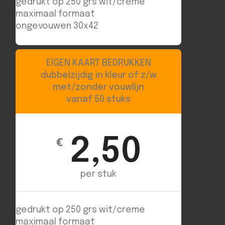
gedrukt op 250 grs wit/creme
maximaal formaat
ongevouwen 30x42
EIGEN KAART BEDRUKKEN
dubbelzijdig in kleur of z/w
met/zonder vouwlijn
vanaf 50 stuks
2,50
€
per stuk
gedrukt op 250 grs wit/creme
maximaal formaat