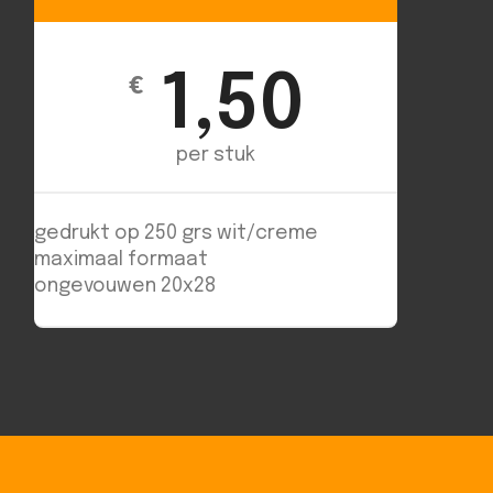
1,50
€
per stuk
gedrukt op 250 grs wit/creme
maximaal formaat
ongevouwen 20x28