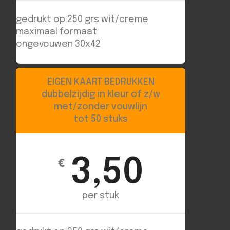
gedrukt op 250 grs wit/creme
maximaal formaat
ongevouwen 30x42
EIGEN KAART BEDRUKKEN
dubbelzijdig in kleur of z/w
met/zonder vouwlijn
tot 50 stuks
3,50
€
per stuk