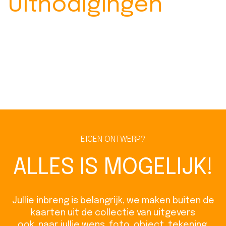
Uitnodigingen
Wij ontwerpen en drukken uw kaarten op maat.
U vraagt, wij ontwerpen, drukken en leveren het.
Dit kan zelfs binnen 24 uur.*
EIGEN ONTWERP?
ALLES IS MOGELIJK!
Jullie inbreng is belangrijk, we maken buiten de
kaarten uit de collectie van uitgevers
ook naar jullie wens, foto, object, tekening,