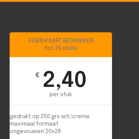
EIGEN KAART BEDRUKKEN
tot 25 stuks
2,40
€
per stuk
gedrukt op 250 grs wit/creme
maximaal formaat
ongevouwen 20x28